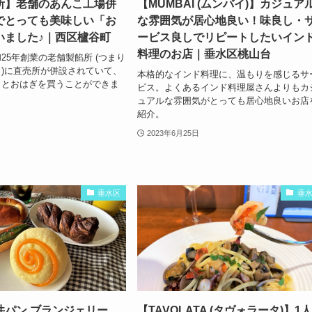
所】老舗のあんこ工場併
【MUMBAI (ムンバイ)】カジュア
でとっても美味しい「お
な雰囲気が居心地良い！味良し・
いました♪｜西区櫨谷町
ービス良しでリピートしたいイン
料理のお店｜垂水区桃山台
25年創業の老舗製餡所 (つまり
)に直売所が併設されていて、
本格的なインド料理に、温もりを感じるサ
ことおはぎを買うことができま
ビス。よくあるインド料理屋さんよりもカ
ュアルな雰囲気がとっても居心地良いお店
紹介。
2023年6月25日
垂水区
垂
井パン ブランジェリー
【TAVOLATA (タヴォラータ)】1