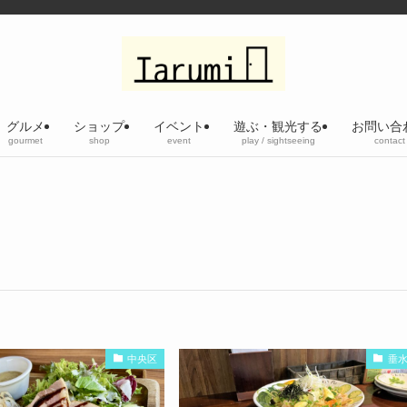
グルメ
ショップ
イベント
遊ぶ・観光する
お問い合
gourmet
shop
event
play / sightseeing
contact
中央区
垂