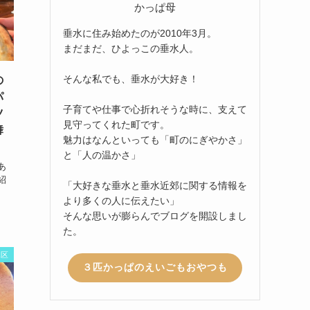
かっぱ母
垂水に住み始めたのが2010年3月。
まだまだ、ひよっこの垂水人。
そんな私でも、垂水が大好き！
の
パ
子育てや仕事で心折れそうな時に、支えて
ツ
見守ってくれた町です。
舞
魅力はなんといっても「町のにぎやかさ」
と「人の温かさ」
あ
紹
「大好きな垂水と垂水近郊に関する情報を
より多くの人に伝えたい」
そんな思いが膨らんでブログを開設しまし
た。
水区
３匹かっぱのえいごもおやつも