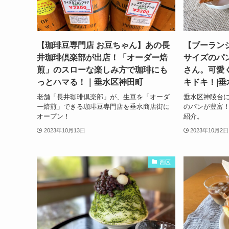
【珈琲豆専門店 お豆ちゃん】あの長
【ブーラン
井珈琲倶楽部が出店！「オーダー焙
サイズのパ
煎」のスローな楽しみ方で珈琲にも
さん。可愛
っとハマる！｜垂水区神田町
キドキ！|
老舗「長井珈琲倶楽部」が、生豆を「オーダ
垂水区神陵台
ー焙煎」できる珈琲豆専門店を垂水商店街に
のパンが豊富
オープン！
紹介。
2023年10月13日
2023年10月2日
西区