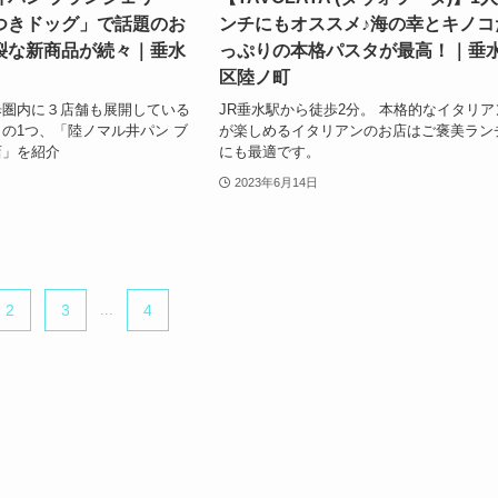
つきドッグ」で話題のお
ンチにもオススメ♪海の幸とキノコ
裂な新商品が続々｜垂水
っぷりの本格パスタが最高！｜垂
区陸ノ町
歩圏内に３店舗も展開している
JR垂水駅から徒歩2分。 本格的なイタリア
の1つ、「陸ノマル井パン ブ
が楽しめるイタリアンのお店はご褒美ラン
店」を紹介
にも最適です。
2023年6月14日
2
3
...
4