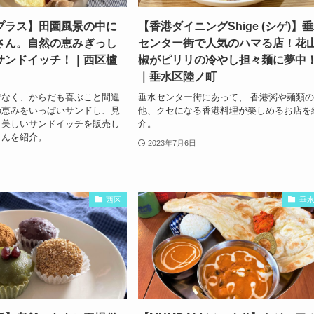
プラス】田園風景の中に
【香港ダイニングShige (シゲ)】
さん。自然の恵みぎっし
センター街で人気のハマる店！花
サンドイッチ！｜西区櫨
椒がピリリの冷やし担々麺に夢中
｜垂水区陸ノ町
でなく、からだも喜ぶこと間違
垂水センター街にあって、 香港粥や麺類
の恵みをいっぱいサンドし、見
他、クセになる香港料理が楽しめるお店を
く美しいサンドイッチを販売し
介。
さんを紹介。
2023年7月6日
西区
垂