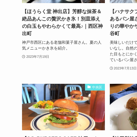
【ほうらく堂 神出店】芳醇な抹茶＆
【ハナサク
絶品あんこの贅沢かき氷！別皿添え
あるパン屋
の白玉もやわらかくて最高♪｜西区神
りの華やか
出町
谷町
神戸市西区にある老舗和菓子屋さん。夏の人
美味しいだけ
気メニューかき氷を紹介。
いなし。自然
た目もとにか
2023年7月19日
ているパン屋
2023年7月13日
中央区