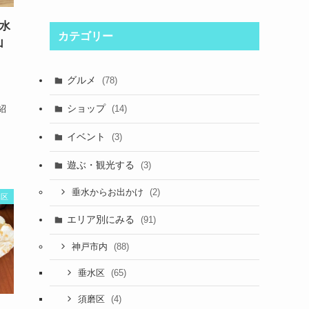
垂水
カテゴリー
山
！
グルメ
(78)
の
ショップ
紹
(14)
イベント
(3)
遊ぶ・観光する
(3)
(2)
垂水からお出かけ
水区
エリア別にみる
(91)
(88)
神戸市内
(65)
垂水区
(4)
須磨区