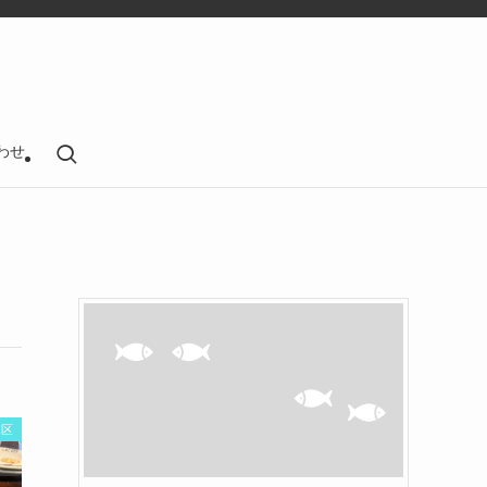
わせ
水区