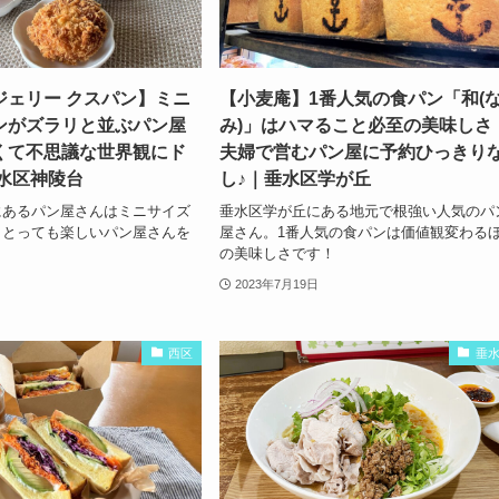
ジェリー クスパン】ミニ
【小麦庵】1番人気の食パン「和(
ンがズラリと並ぶパン屋
み)」はハマること必至の美味しさ
くて不思議な世界観にド
夫婦で営むパン屋に予約ひっきり
垂水区神陵台
し♪｜垂水区学が丘
にあるパン屋さんはミニサイズ
垂水区学が丘にある地元で根強い人気のパ
！とっても楽しいパン屋さんを
屋さん。1番人気の食パンは価値観変わる
の美味しさです！
2023年7月19日
西区
垂