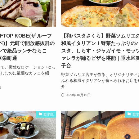
FTOP KOBE(ザ ルーフ
【和パスタさくら】野菜ソムリエ
ベ)】元町で開放感抜群の
和風イタリアン！野菜たっぷりの
ンで絶品ランチならこ
スタ、しらす・ジャガイモ・モッ
区栄町通
ァレラが踊るピザを堪能｜垂水区
子台
て、素敵なロケーション+ゆっ
楽しむのに最適なカフェを紹
野菜ソムリエ店主が作る、オリジナリティ
ふれる和風イタリアンが食べられるお店を
介
日
2023年10月15日
垂水区
垂