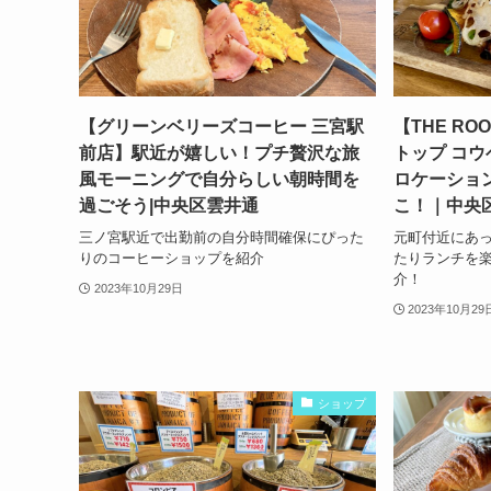
【グリーンベリーズコーヒー 三宮駅
【THE ROO
前店】駅近が嬉しい！プチ贅沢な旅
トップ コウ
風モーニングで自分らしい朝時間を
ロケーショ
過ごそう|中央区雲井通
こ！｜中央
三ノ宮駅近で出勤前の自分時間確保にぴった
元町付近にあっ
りのコーヒーショップを紹介
たりランチを
介！
2023年10月29日
2023年10月29
ショップ