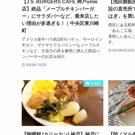
【J.S. BURGERS CAFE 神戸umie
【池田製餡
店】絶品「メープルチキンバーガ
設の直売所
ー」にサラダバーなど、最来店した
はぎ」を買
い理由が多過ぎる！｜中央区東川崎
西区にある昭和
町
「あんこ工場」
美味しいあん
アメリカ産牛バラ肉100％パティ、サーロイン
す。
牛カツ、ザクザクでスパイシーなメープルチ
キンなど、大迫力の具を豪快に挟んだ絶品ハ
2023年6月25日
ンバーガーのお店を紹介。
2023年7月2日
中央区
【咖喱館 (カリーカン) 神戸】神戸に
【陸ノマル