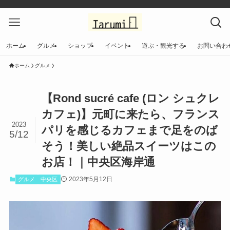
ホーム
グルメ
ショップ
イベント
遊ぶ・観光する
お問い合わ
ホーム
グルメ
【Rond sucré cafe (ロン シュクレ
カフェ)】元町に来たら、フランス
2023
パリを感じるカフェまで足をのば
5/12
そう！美しい絶品スイーツはこの
お店！｜中央区海岸通
2023年5月12日
グルメ
中央区